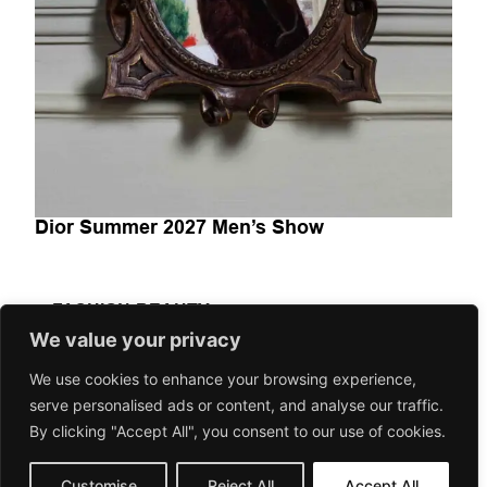
Dior Summer 2027 Men’s Show
FASHION-BEAUTY
Dior Summer 2027 Men’s Show explora la moda masculina
We value your privacy
como un espacio de transición entre herencia y
We use cookies to enhance your browsing experience,
contemporaneidad. A través...
serve personalised ads or content, and analyse our traffic.
June 24, 2026
Gorilaspain Fashion and Art Magazine
By clicking "Accept All", you consent to our use of cookies.
Customise
Reject All
Accept All