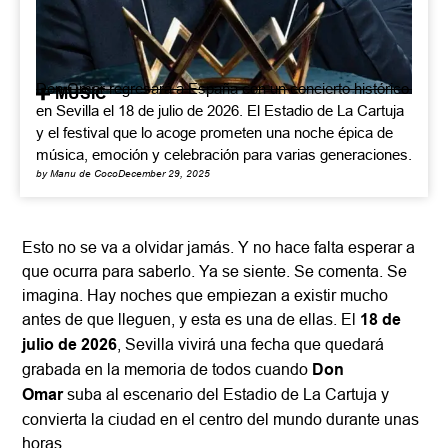
Don Omar regresará a España con un concierto histórico
MUSIC
en Sevilla el 18 de julio de 2026. El Estadio de La Cartuja
y el festival que lo acoge prometen una noche épica de
música, emoción y celebración para varias generaciones.
by Manu de Coco
December 29, 2025
Esto no se va a olvidar jamás. Y no hace falta esperar a
que ocurra para saberlo. Ya se siente. Se comenta. Se
imagina. Hay noches que empiezan a existir mucho
antes de que lleguen, y esta es una de ellas. El
18 de
julio de 2026
, Sevilla vivirá una fecha que quedará
grabada en la memoria de todos cuando
Don
Omar
suba al escenario del Estadio de La Cartuja y
convierta la ciudad en el centro del mundo durante unas
horas.