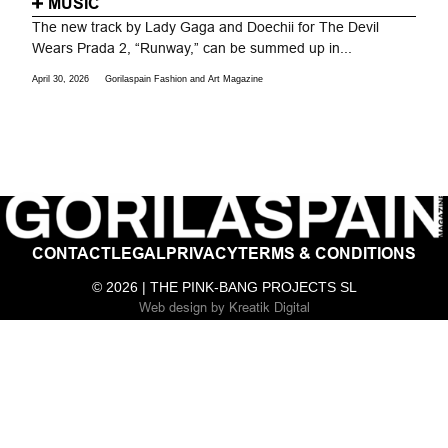
MUSIC
The new track by Lady Gaga and Doechii for The Devil
Wears Prada 2, “Runway,” can be summed up in...
April 30, 2026
Gorilaspain Fashion and Art Magazine
CONTACT
LEGAL
PRIVACY
TERMS & CONDITIONS
© 2026 | THE PINK-BANG PROJECTS SL
Web design
by
Kreatik Digital