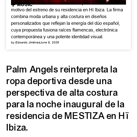
Palm Angels crea looks exclusivos para MESTIZA con
MUSIC
motivo del estreno de su residencia en Hï Ibiza. La firma
combina moda urbana y alta costura en diseños
personalizados que reflejan la energía del dúo español,
cuya propuesta fusiona raíces flamencas, electrónica
contemporánea y una potente identidad visual.
by Edoardo Jiménez
June 6, 2026
Palm Angels reinterpreta la
ropa deportiva desde una
perspectiva de alta costura
para la noche inaugural de la
residencia de MESTIZA en Hï
Ibiza.