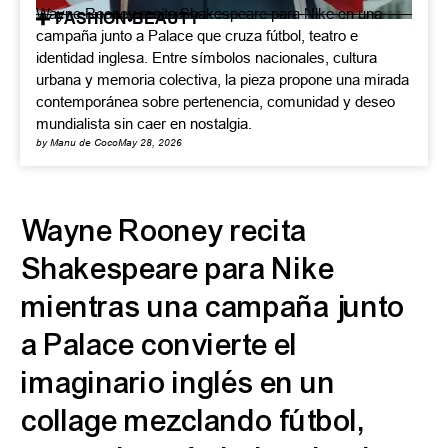
Wayne Rooney recita Shakespeare para Nike en una
FASHION-BEAUTY
campaña junto a Palace que cruza fútbol, teatro e
identidad inglesa. Entre símbolos nacionales, cultura
urbana y memoria colectiva, la pieza propone una mirada
contemporánea sobre pertenencia, comunidad y deseo
mundialista sin caer en nostalgia.
by Manu de Coco
May 28, 2026
Wayne Rooney recita
Shakespeare para Nike
mientras una campaña junto
a Palace convierte el
imaginario inglés en un
collage mezclando fútbol,