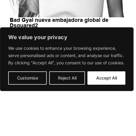
Bad Gyal nueva embajadora global de
Dsquared2
We value your privacy
FASHION-BEAUTY
We use cookies to enhance your browsing experience,
La colaboración de Bad Gyal con Dsquared2 marca una
serve personalised ads or content, and analyse our traffic.
nueva etapa para la firma canadiense. La artista española
By clicking "Accept All", you consent to our use of cookies.
se convierte...
June 25, 2026
Gorilaspain Fashion and Art Magazine
Customise
Reject All
Accept All
CONTACT
LEGAL
PRIVACY
TERMS & CONDITIONS
© 2026 | THE PINK-BANG PROJECTS SL