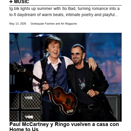
MUSIC
tg.blk lights up summer with So Bad, turning romance into a
lo-fi daydream of warm beats, intimate poetry and playful...
May 13, 2026
Gorilaspain Fashion and Art Magazine
Paul McCartney y Ringo vuelven a casa con
Home to Us