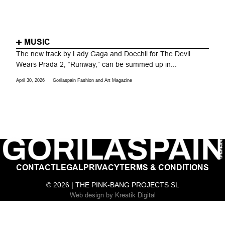
MUSIC
The new track by Lady Gaga and Doechii for The Devil
Wears Prada 2, “Runway,” can be summed up in...
April 30, 2026
Gorilaspain Fashion and Art Magazine
CONTACT
LEGAL
PRIVACY
TERMS & CONDITIONS
© 2026 | THE PINK-BANG PROJECTS SL
Web design
by
Kreatik Digital