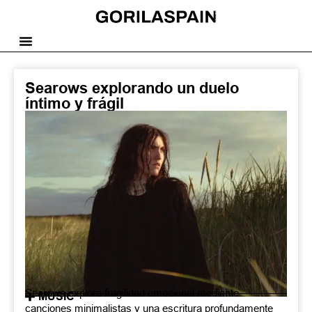
Searows explorando un duelo
íntimo y frágil
Searows explora fragilidad emocional mediante
MUSIC
canciones minimalistas y una escritura profundamente